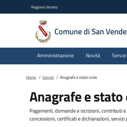
Vai al contenuto
accedi al menu
footer.enter
Regione Veneto
Comune di San Vend
Amministrazione
Novità
Servizi
Home
/
Servizi
/
Anagrafe e stato civile
Anagrafe e stato c
Pagamenti, domande e iscrizioni, contributi e 
concessioni, certificati e dichiarazioni, servizi 