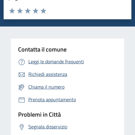
Valuta da 1 a 5 stelle la pagina
Domanda
Valuta 1 stelle su 5
Valuta 2 stelle su 5
Valuta 3 stelle su 5
Valuta 4 stelle su 5
Valuta 5 stelle su 5
Contatta il comune
Leggi le domande frequenti
Richiedi assistenza
Chiama il numero
Prenota appuntamento
Problemi in Città
Segnala disservizio