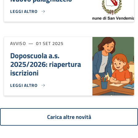
LEGGI ALTRO
NUOVO PALAGHIACCIO}
AVVISO
01 SET 2025
Doposcuola a.s.
2025/2026: riapertura
iscrizioni
LEGGI ALTRO
DOPOSCUOLA A.S. 2025/2026: RIAPERTURA ISCRIZIONI}
Carica altre novità