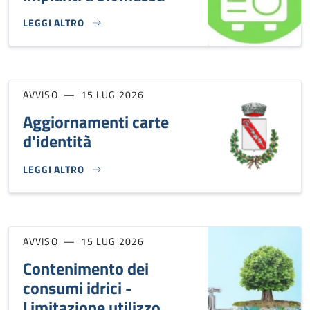
LEGGI ALTRO
CONTRIBUTO PROVINCIALE PER LA PULIZIA DI IMPIANTI A 
AVVISO
15 LUG 2026
Aggiornamenti carte
d'identità
LEGGI ALTRO
AGGIORNAMENTI CARTE D'IDENTITÀ }
AVVISO
15 LUG 2026
Contenimento dei
consumi idrici -
Limitazione utilizzo