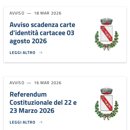
AVVISO
18 MAR 2026
Avviso scadenza carte
d'identità cartacee 03
agosto 2026
LEGGI ALTRO
AVVISO SCADENZA CARTE D'IDENTITÀ CARTACEE 03 AGOSTO
AVVISO
16 MAR 2026
Referendum
Costituzionale del 22 e
23 Marzo 2026
LEGGI ALTRO
REFERENDUM COSTITUZIONALE DEL 22 E 23 MARZO 2026}