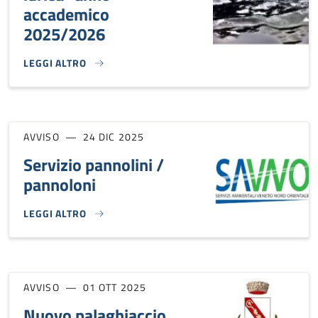
accademico
2025/2026
LEGGI ALTRO
MASTER UNIVERSITARIO DI I LIVELLO "TUTELA E GESTIONE
AVVISO
24 DIC 2025
Servizio pannolini /
pannoloni
LEGGI ALTRO
SERVIZIO PANNOLINI / PANNOLONI}
AVVISO
01 OTT 2025
Nuovo palaghiaccio