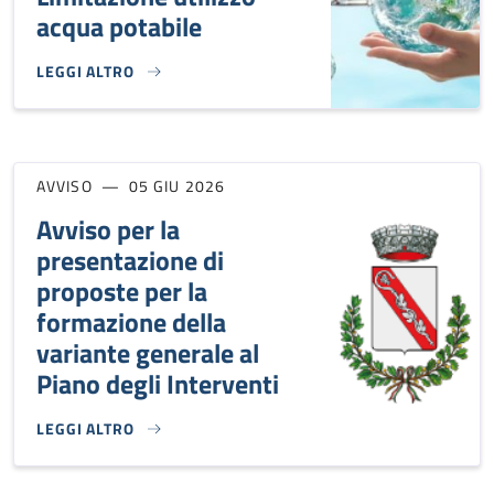
acqua potabile
LEGGI ALTRO
CONTENIMENTO DEI CONSUMI IDRICI - LIMITAZIONE UTILIZ
AVVISO
05 GIU 2026
Avviso per la
presentazione di
proposte per la
formazione della
variante generale al
Piano degli Interventi
LEGGI ALTRO
AVVISO PER LA PRESENTAZIONE DI PROPOSTE PER LA FORM