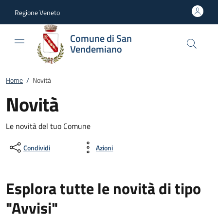
Vai al contenuto
accedi al menu
footer.enter
Regione Veneto
Comune di San
Vendemiano
Home
/
Novità
Novità
Le novità del tuo Comune
Condividi
Azioni
Esplora tutte le novità di tipo
"Avvisi"