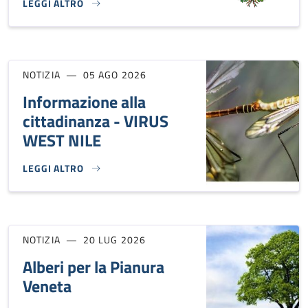
LEGGI ALTRO
CHIUSURA UFFICIO TRIBUTI}
NOTIZIA
05 AGO 2026
Informazione alla
cittadinanza - VIRUS
WEST NILE
LEGGI ALTRO
INFORMAZIONE ALLA CITTADINANZA - VIRUS WEST NILE}
NOTIZIA
20 LUG 2026
Alberi per la Pianura
Veneta