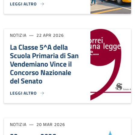
LEGGI ALTRO
TRASPORTO SCOLASTICO 2026/2027: APERTE LE ISCRIZIONI
NOTIZIA
22 APR 2026
La Classe 5^A della
Scuola Primaria di San
Vendemiano Vince il
Concorso Nazionale
del Senato
LEGGI ALTRO
LA CLASSE 5^A DELLA SCUOLA PRIMARIA DI SAN VENDEMIA
NOTIZIA
20 MAR 2026