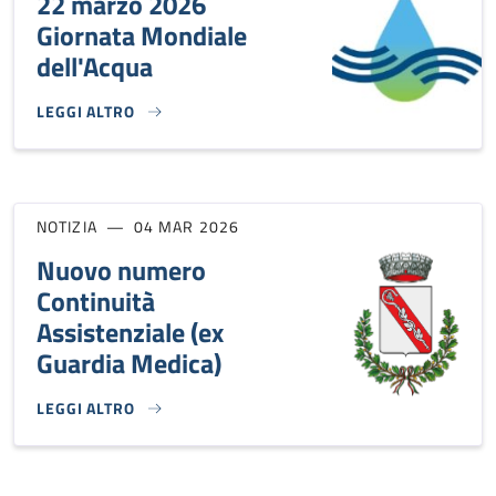
22 marzo 2026
Giornata Mondiale
dell'Acqua
LEGGI ALTRO
22 MARZO 2026 GIORNATA MONDIALE DELL'ACQUA}
NOTIZIA
04 MAR 2026
Nuovo numero
Continuità
Assistenziale (ex
Guardia Medica)
LEGGI ALTRO
NUOVO NUMERO CONTINUITÀ ASSISTENZIALE (EX GUARDIA 