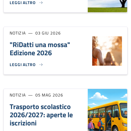
LEGGI ALTRO
ALBERI PER LA PIANURA VENETA}
NOTIZIA
03 GIU 2026
"RiDatti una mossa"
Edizione 2026
LEGGI ALTRO
"RIDATTI UNA MOSSA" EDIZIONE 2026}
NOTIZIA
05 MAG 2026
Trasporto scolastico
2026/2027: aperte le
iscrizioni