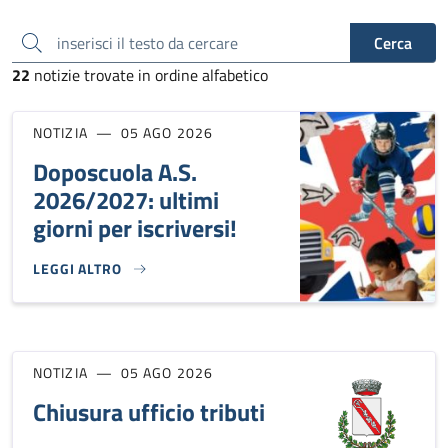
inserisci il testo da cercare
Cerca
22
notizie trovate in ordine alfabetico
NOTIZIA
05 AGO 2026
Doposcuola A.S.
2026/2027: ultimi
giorni per iscriversi!
LEGGI ALTRO
DOPOSCUOLA A.S. 2026/2027: ULTIMI GIORNI PER ISCRIVER
NOTIZIA
05 AGO 2026
Chiusura ufficio tributi