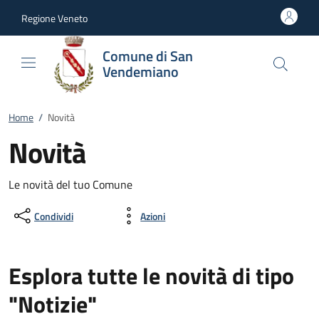
Vai al contenuto
accedi al menu
footer.enter
Regione Veneto
Comune di San
Vendemiano
Home
/
Novità
Novità
Le novità del tuo Comune
Condividi
Azioni
Esplora tutte le novità di tipo
"Notizie"