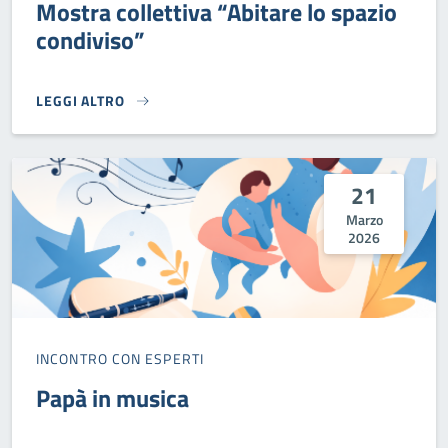
Mostra collettiva “Abitare lo spazio
condiviso”
LEGGI ALTRO
MOSTRA COLLETTIVA “ABITARE LO SPAZIO CONDIVISO”}
21
Marzo
2026
INCONTRO CON ESPERTI
Papà in musica