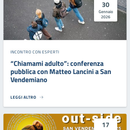
30
Gennaio
2026
INCONTRO CON ESPERTI
“Chiamami adulto”: conferenza
pubblica con Matteo Lancini a San
Vendemiano
LEGGI ALTRO
“CHIAMAMI ADULTO”: CONFERENZA PUBBLICA CON MATTEO
17