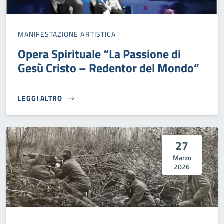
MANIFESTAZIONE ARTISTICA
Opera Spirituale “La Passione di
Gesù Cristo – Redentor del Mondo”
LEGGI ALTRO
OPERA SPIRITUALE “LA PASSIONE DI GESÙ CRISTO – REDE
27
Marzo
2026