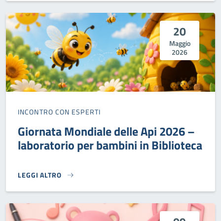
20
Maggio
2026
INCONTRO CON ESPERTI
Giornata Mondiale delle Api 2026 –
laboratorio per bambini in Biblioteca
LEGGI ALTRO
GIORNATA MONDIALE DELLE API 2026 – LABORATORIO PER 