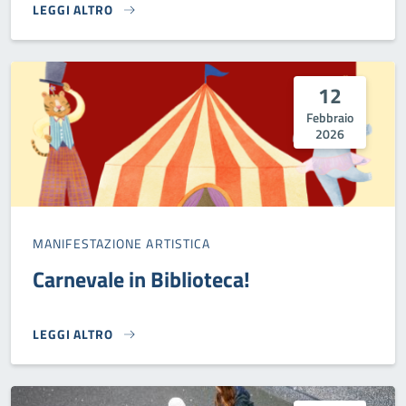
LEGGI ALTRO
PAPÀ IN MUSICA}
12
Febbraio
2026
MANIFESTAZIONE ARTISTICA
Carnevale in Biblioteca!
LEGGI ALTRO
CARNEVALE IN BIBLIOTECA!}