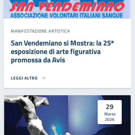
MANIFESTAZIONE ARTISTICA
San Vendemiano si Mostra: la 25ª
esposizione di arte figurativa
promossa da Avis
LEGGI ALTRO
SAN VENDEMIANO SI MOSTRA: LA 25ª ESPOSIZIONE DI ART
29
Marzo
2026