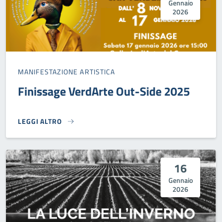
Gennaio
2026
MANIFESTAZIONE ARTISTICA
Finissage VerdArte Out-Side 2025
LEGGI ALTRO
FINISSAGE VERDARTE OUT-SIDE 2025}
16
Gennaio
2026