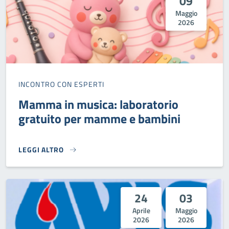
09
Maggio
2026
INCONTRO CON ESPERTI
Mamma in musica: laboratorio
gratuito per mamme e bambini
LEGGI ALTRO
MAMMA IN MUSICA: LABORATORIO GRATUITO PER MAMME 
24
03
Aprile
Maggio
2026
2026