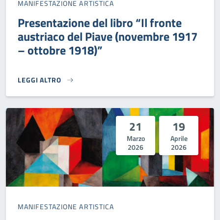
MANIFESTAZIONE ARTISTICA
Presentazione del libro “Il fronte
austriaco del Piave (novembre 1917
– ottobre 1918)”
LEGGI ALTRO
PRESENTAZIONE DEL LIBRO “IL FRONTE AUSTRIACO DEL PI
21
19
Marzo
Aprile
2026
2026
MANIFESTAZIONE ARTISTICA