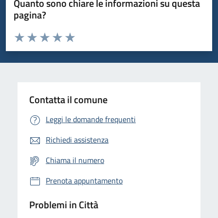
Quanto sono chiare le informazioni su questa
pagina?
Valuta da 1 a 5 stelle la pagina
Domanda
Valuta 1 stelle su 5
Valuta 2 stelle su 5
Valuta 3 stelle su 5
Valuta 4 stelle su 5
Valuta 5 stelle su 5
Contatta il comune
Leggi le domande frequenti
Richiedi assistenza
Chiama il numero
Prenota appuntamento
Problemi in Città