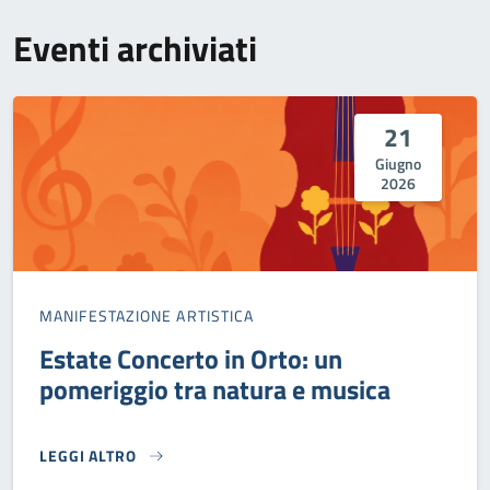
Eventi archiviati
21
Giugno
2026
MANIFESTAZIONE ARTISTICA
Estate Concerto in Orto: un
pomeriggio tra natura e musica
LEGGI ALTRO
ESTATE CONCERTO IN ORTO: UN POMERIGGIO TRA NATURA 