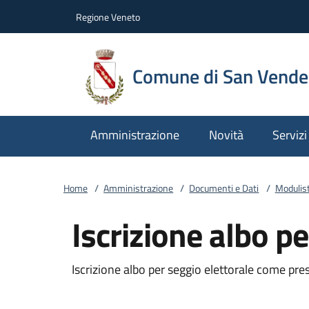
Vai al contenuto
accedi al menu
footer.enter
Regione Veneto
Comune di San Vend
Amministrazione
Novità
Servizi
Home
/
Amministrazione
/
Documenti e Dati
/
Modulist
Iscrizione albo pe
Iscrizione albo per seggio elettorale come pre