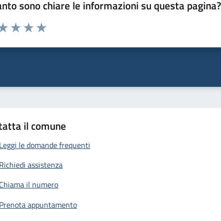
nto sono chiare le informazioni su questa pagina
 da 1 a 5 stelle la pagina
anda
ta 1 stelle su 5
Valuta 2 stelle su 5
Valuta 3 stelle su 5
Valuta 4 stelle su 5
Valuta 5 stelle su 5
tatta il comune
Leggi le domande frequenti
Richiedi assistenza
Chiama il numero
Prenota appuntamento