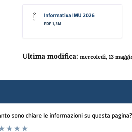
Informativa IMU 2026
PDF 1,3M
Ultima modifica:
mercoledì, 13 maggi
nto sono chiare le informazioni su questa pagina
 da 1 a 5 stelle la pagina
anda