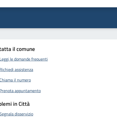
ta 1 stelle su 5
Valuta 2 stelle su 5
Valuta 3 stelle su 5
Valuta 4 stelle su 5
Valuta 5 stelle su 5
tatta il comune
Leggi le domande frequenti
Richiedi assistenza
Chiama il numero
Prenota appuntamento
lemi in Città
Segnala disservizio