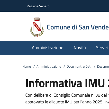
Vai al contenuto
accedi al menu
footer.enter
Regione Veneto
Comune di San Vend
Amministrazione
Novità
Servizi
Home
/
Amministrazione
/
Documenti e Dati
/
Documen
Informativa IMU
Con delibera di Consiglio Comunale n. 38 de
approvato le aliquote IMU per l'anno 2025, in