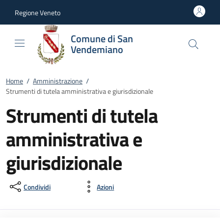
Vai al contenuto
accedi al menu
footer.enter
Regione Veneto
Comune di San
Vendemiano
Home
/
Amministrazione
/
Strumenti di tutela amministrativa e giurisdizionale
Strumenti di tutela
amministrativa e
giurisdizionale
Condividi
Azioni