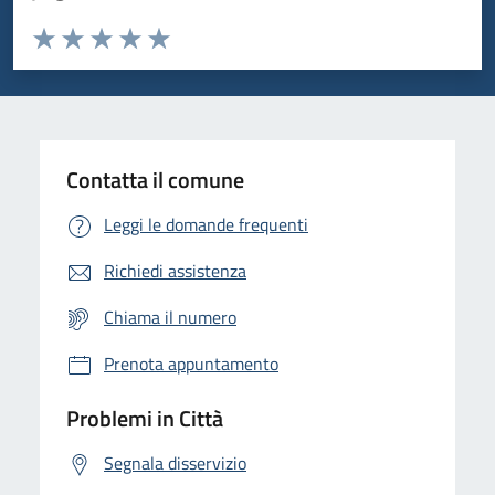
Valuta da 1 a 5 stelle la pagina
Domanda
Valuta 1 stelle su 5
Valuta 2 stelle su 5
Valuta 3 stelle su 5
Valuta 4 stelle su 5
Valuta 5 stelle su 5
Contatta il comune
Leggi le domande frequenti
Richiedi assistenza
Chiama il numero
Prenota appuntamento
Problemi in Città
Segnala disservizio