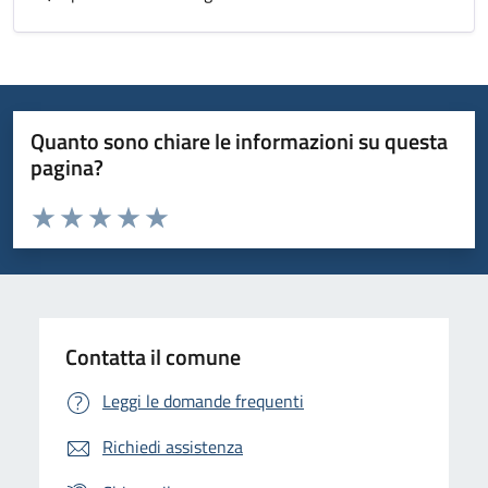
Quanto sono chiare le informazioni su questa
pagina?
Valuta da 1 a 5 stelle la pagina
Domanda
Valuta 1 stelle su 5
Valuta 2 stelle su 5
Valuta 3 stelle su 5
Valuta 4 stelle su 5
Valuta 5 stelle su 5
Contatta il comune
Leggi le domande frequenti
Richiedi assistenza