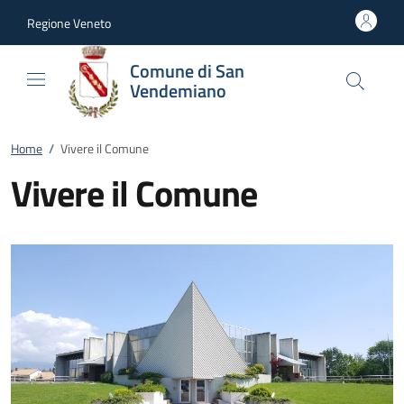
Vai al contenuto
accedi al menu
footer.enter
Regione Veneto
Comune di San
Vendemiano
Home
/
Vivere il Comune
Vivere il Comune